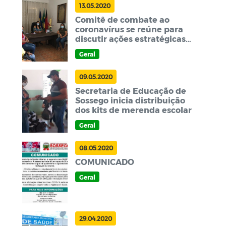
13.05.2020
Comitê de combate ao
coronavírus se reúne para
discutir ações estratégicas
em Sossego
Geral
09.05.2020
Secretaria de Educação de
Sossego inicia distribuição
dos kits de merenda escolar
Geral
08.05.2020
COMUNICADO
Geral
29.04.2020