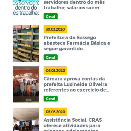
servidores dentro do mês
trabalho; salários saem
nesta terça
Geral
30.03.2020
Prefeitura de Sossego
abastece Farmácia Básica e
segue garantido
medicamentos a população
Geral
06.03.2020
Câmara aprova contas da
prefeita Lusineide Oliveira
referentes ao exercício de
2018
Geral
05.03.2020
Assistência Social: CRAS
oferece atividades para
crianças, adolescentes,