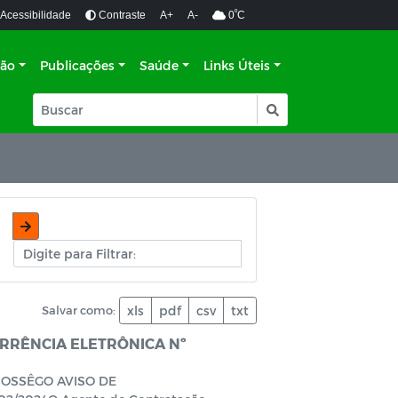
º
Acessibilidade
Contraste
A+
A-
0
C
ção
Publicações
Saúde
Links Úteis
Salvar como:
xls
pdf
csv
txt
RRÊNCIA ELETRÔNICA Nº
SOSSÊGO AVISO DE