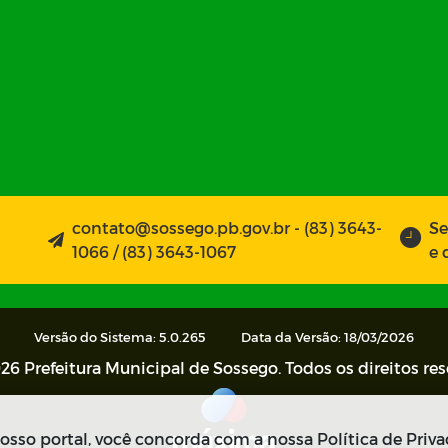
contato@sossego.pb.gov.br - (83) 3643-
Se
1066 / (83) 3643-1067
e 
Versão do Sistema: 5.0.265
Data da Versão: 18/03/2026
26 Prefeitura Municipal de Sossego. Todos os direitos re
sso portal, você concorda com a nossa Política de Priva