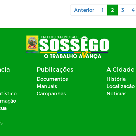
Anterior
1
2
3
4
ncia
Publicações
A Cidade
Documentos
História
Manuais
Localização
atístico
Campanhas
Notícias
ormação
sua
os