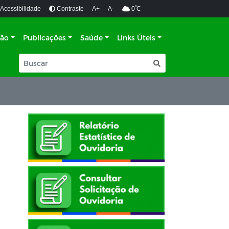
º
Acessibilidade
Contraste
A+
A-
0
C
ção
Publicações
Saúde
Links Úteis