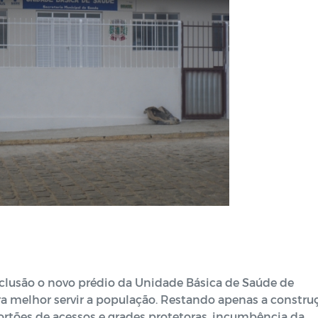
lusão o novo prédio da Unidade Básica de Saúde de
ra melhor servir a população. Restando apenas a constru
portões de acessos e grades protetoras, incumbência da