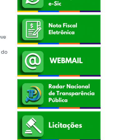
eve
8 do