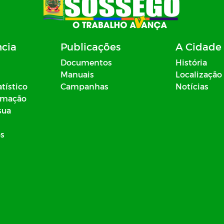
ncia
Publicações
A Cidade
Documentos
História
Manuais
Localização
atístico
Campanhas
Notícias
ormação
sua
os