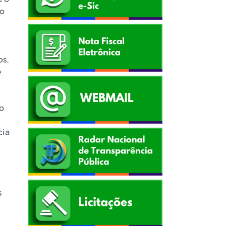
 o
os,
e
do
cia
s