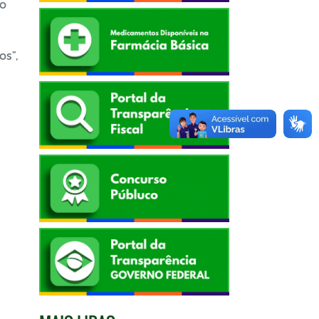
 o
os”,