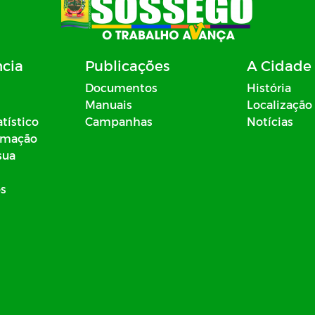
ncia
Publicações
A Cidade
Documentos
História
Manuais
Localização
atístico
Campanhas
Notícias
ormação
sua
os