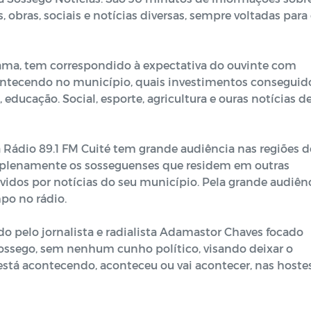
 obras, sociais e notícias diversas, sempre voltadas para
grama, tem correspondido à expectativa do ouvinte com
ontecendo no município, quais investimentos conseguid
ducação. Social, esporte, agricultura e ouras notícias d
 a Rádio 89.1 FM Cuité tem grande audiência nas regiões 
o plenamente os sosseguenses que residem em outras
ávidos por notícias do seu município. Pela grande audiên
po no rádio.
o pelo jornalista e radialista Adamastor Chaves focado
ossego, sem nenhum cunho político, visando deixar o
stá acontecendo, aconteceu ou vai acontecer, nas hoste