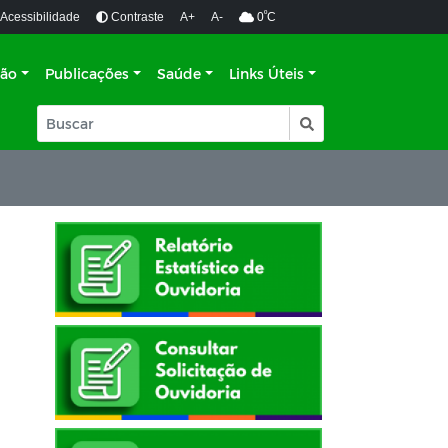
º
Acessibilidade
Contraste
A+
A-
0
C
ção
Publicações
Saúde
Links Úteis