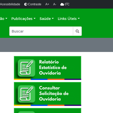
º
Acessibilidade
Contraste
A+
A-
0
C
ção
Publicações
Saúde
Links Úteis