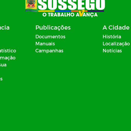
ncia
Publicações
A Cidade
Documentos
História
Manuais
Localização
atístico
Campanhas
Notícias
ormação
sua
os