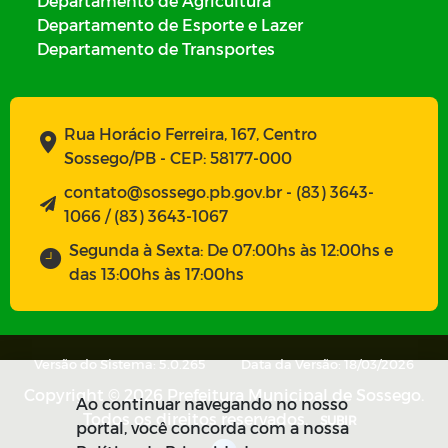
Departamento de Agricultura
Departamento de Esporte e Lazer
Departamento de Transportes
Rua Horácio Ferreira, 167, Centro
Sossego/PB - CEP: 58177-000
contato@sossego.pb.gov.br - (83) 3643-
1066 / (83) 3643-1067
Segunda à Sexta: De 07:00hs às 12:00hs e
das 13:00hs às 17:00hs
Versão do Sistema: 5.0.265
Data da Versão: 18/03/2026
Copyright © 2026 Prefeitura Municipal de Sossego.
Ao continuar navegando no nosso
Todos os direitos reservados.
SUBIR
portal, você concorda com a nossa