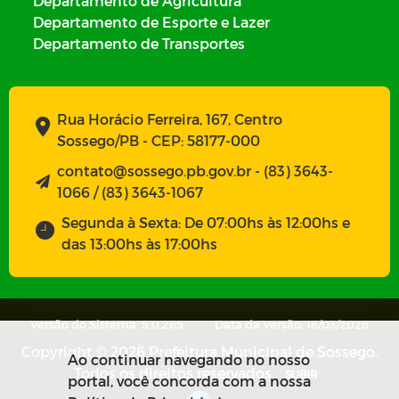
Departamento de Agricultura
Departamento de Esporte e Lazer
Departamento de Transportes
Rua Horácio Ferreira, 167, Centro
Sossego/PB - CEP: 58177-000
contato@sossego.pb.gov.br - (83) 3643-
1066 / (83) 3643-1067
Segunda à Sexta: De 07:00hs às 12:00hs e
das 13:00hs às 17:00hs
Versão do Sistema: 5.0.265
Data da Versão: 18/03/2026
Copyright © 2026 Prefeitura Municipal de Sossego.
Ao continuar navegando no nosso
Todos os direitos reservados.
SUBIR
portal, você concorda com a nossa