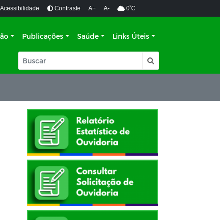
º
Acessibilidade
Contraste
A+
A-
0
C
ção
Publicações
Saúde
Links Úteis