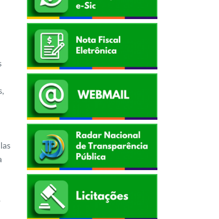
s
s,
las
a
o