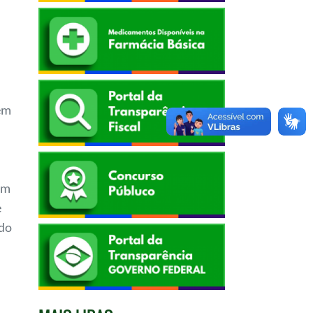
bem
om
e
ndo