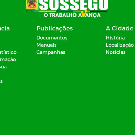
ncia
Publicações
A Cidade
Documentos
História
Manuais
Localização
atístico
Campanhas
Notícias
ormação
sua
os