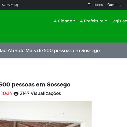
Telefones
Ouvidoria
 RODAPÉ [3]
A Cidade
A Prefeitura
Legisla
adão Atende Mais de 500 pessoas em Sossego
 500 pessoas em Sossego
 10:24
2147 Visualizações