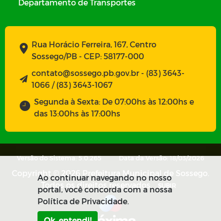
Departamento de Transportes
Rua Horácio Ferreira, 167, Centro
Sossego/PB - CEP: 58177-000
contato@sossego.pb.gov.br - (83) 3643-
1066 / (83) 3643-1067
Segunda à Sexta: De 07:00hs às 12:00hs e
das 13:00hs às 17:00hs
Versão do Sistema: 5.0.265
Data da Versão: 18/03/2026
Copyright © 2026 Prefeitura Municipal de Sossego.
Ao continuar navegando no nosso
Todos os direitos reservados.
SUBIR
portal, você concorda com a nossa
Política de Privacidade.
Ok, entendi!