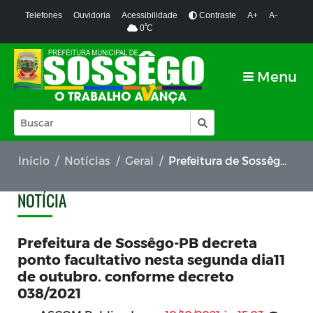
Telefones
Ouvidoria
Acessibilidade
Contraste
A+
A-
º
0
C
Menu
Início
Notícias
Geral
Prefeitura de Sossêgo-PB decreta ponto facultativo nesta segunda dia11 de outubro. conforme decreto 038/2021
NOTÍCIA
Prefeitura de Sossêgo-PB decreta
ponto facultativo nesta segunda dia11
de outubro. conforme decreto
038/2021