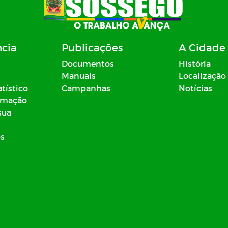
ncia
Publicações
A Cidade
Documentos
História
Manuais
Localização
atístico
Campanhas
Notícias
ormação
sua
os