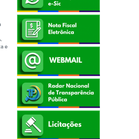
a
,
a e