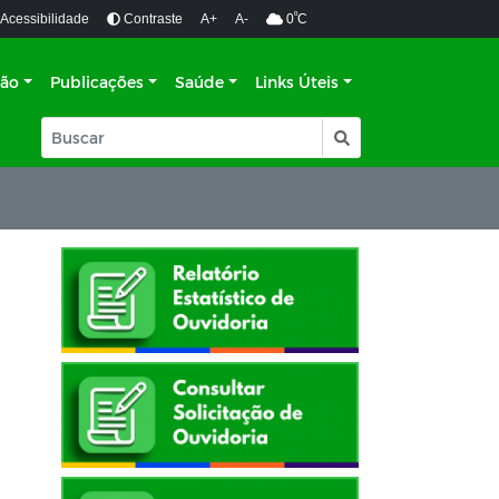
º
Acessibilidade
Contraste
A+
A-
0
C
ção
Publicações
Saúde
Links Úteis