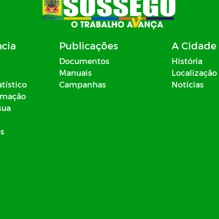
ncia
Publicações
A Cidade
Documentos
História
Manuais
Localização
atístico
Campanhas
Notícias
ormação
sua
os