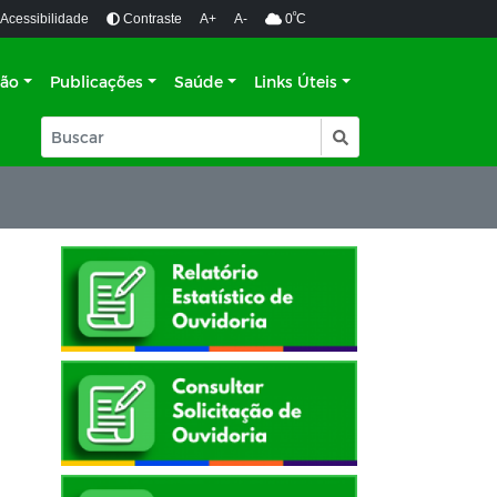
º
Acessibilidade
Contraste
A+
A-
0
C
ção
Publicações
Saúde
Links Úteis