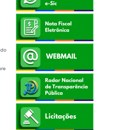
ido
bre