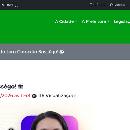
Telefones
Ouvidoria
 RODAPÉ [3]
A Cidade
A Prefeitura
Legisla
bado tem Conexão Sossêgo! 📻
sêgo! 📻
/2026 às 11:38
116 Visualizações