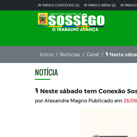
IR PARA O CONTEÚDO [1]
IR PARA O MENU [2]
IR PARA O
Início
Notícias
Geral
🎙️ Neste sá
NOTÍCIA
🎙️ Neste sábado tem Conexão Sos
por Alexandre Magno Publicado em
26/06